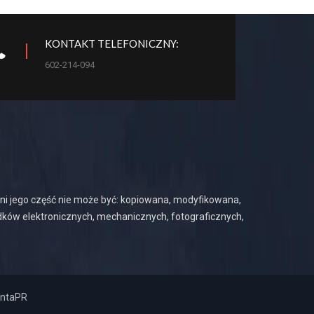
KONTAKT TELEFONICZNY:
602-214-094
 ani jego część nie może być: kopiowana, modyfikowana,
dków elektronicznych, mechanicznych, fotograficznych,
intaPR