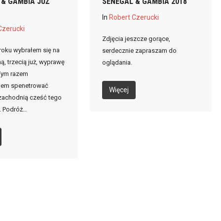
 & GAMBIA JUŻ
SENEGAL & GAMBIA 2018
In
Robert Czerucki
Czerucki
Zdjęcia jeszcze gorące,
roku wybrałem się na
serdecznie zapraszam do
ą, trzecią już, wyprawę
oglądania.
 Tym razem
łem spenetrować
Więcej
zachodnią cześć tego
. Podróż…