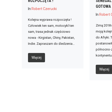
ROZPOCZĘTA !
SENEGAL
GOTOWA
In
Robert Czerucki
In
Robert 
Kolejna wyprawa rozpoczęta !
Zimą 2018 
Człowiek ten sam, motocykl ten
moją kolejn
sam, trasa jednak częściowo
do Afryki.
nowa - Kirgistan, Chiny, Pakistan,
postanowi
Indie. Zapraszam do śledzenia…
północno-
kontynentu
Więcej
Więcej