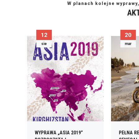
W planach kolejne wyprawy
AK
12
20
sie
mar
WYPRAWA „ASIA 2019”
PEŁNA R