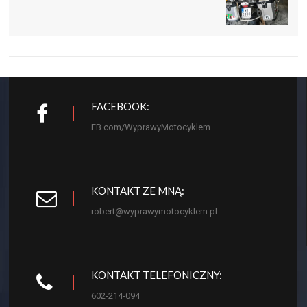
FACEBOOK:
FB.com/WyprawyMotocyklem
KONTAKT ZE MNĄ:
robert@wyprawymotocyklem.pl
KONTAKT TELEFONICZNY:
602-214-094